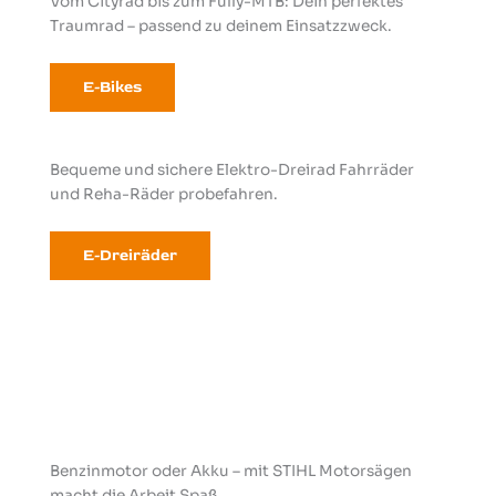
Vom Cityrad bis zum Fully-MTB: Dein perfektes
Traumrad – passend zu deinem Einsatzzweck.
E-Bikes
Bequeme und sichere Elektro-Dreirad Fahrräder
und Reha-Räder probefahren.
E-Dreiräder
Benzinmotor oder Akku – mit STIHL Motorsägen
macht die Arbeit Spaß.