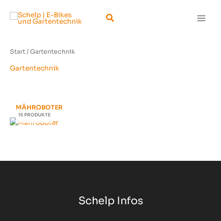
Zum
Suchen
Inhalt
springen
Start
/ Gartentechnik
Gartentechnik
MÄHROBOTER
15 PRODUKTE
Schelp Infos