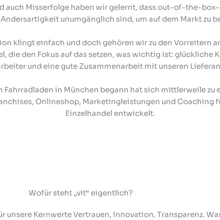
d auch Misserfolge haben wir gelernt, dass out-of-the-bo
 Andersartigkeit unumgänglich sind, um auf dem Markt zu b
ion klingt einfach und doch gehören wir zu den Vorreitern 
, die den Fokus auf das setzen, was wichtig ist: glückliche 
rbeiter und eine gute Zusammenarbeit mit unseren Liefera
 Fahrradladen in München begann hat sich mittlerweile zu
anchises, Onlineshop, Marketingleistungen und Coaching f
Einzelhandel entwickelt.
Wofür steht „vit“ eigentlich?
t für unsere Kernwerte Vertrauen, Innovation, Transparenz. W