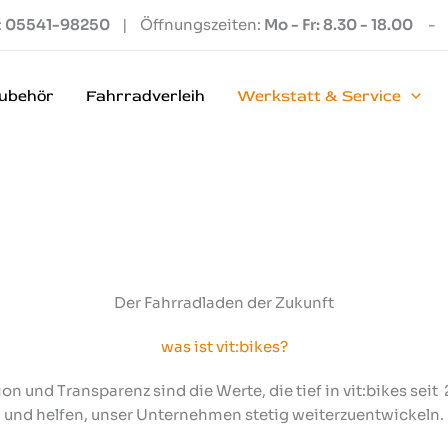
:
05541-98250
| Öffnungszeiten:
Mo - Fr: 8.30 - 18.00
-
ubehör
Fahrradverleih
Werkstatt & Service
Der Fahrradladen der Zukunft
was ist vit:bikes?
on und Transparenz sind die Werte, die tief in vit:bikes seit
und helfen, unser Unternehmen stetig weiterzuentwickeln.