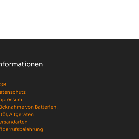
nformationen
GB
atenschutz
mpressum
ücknahme von Batterien,
ltöl, Altgeräten
ersandarten
iderrufsbelehrung