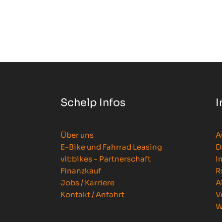
Schelp Infos
I
Über uns
A
E-Bike und Fahrrad Leasing
D
vit:bikes - Partnerschaft
I
Finanzkauf
R
Jobs / Karriere
A
Kontakt / Anfahrt
V
W