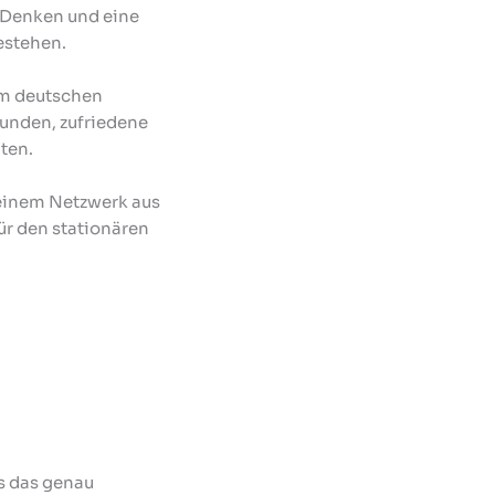
x-Denken und eine
estehen.
am deutschen
Kunden, zufriedene
nten.
 einem Netzwerk aus
ür den stationären
as das genau