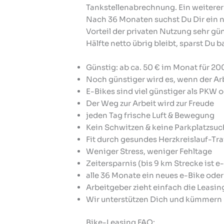
Tankstellenabrechnung. Ein weiterer
Nach 36 Monaten suchst Du Dir ein ne
Vorteil der privaten Nutzung sehr gün
Hälfte netto übrig bleibt, sparst Du b
Günstig: ab ca. 50 € im Monat für 20
Noch günstiger wird es, wenn der Ar
E-Bikes sind viel günstiger als PKW 
Der Weg zur Arbeit wird zur Freude
jeden Tag frische Luft & Bewegung
Kein Schwitzen & keine Parkplatzsu
Fit durch gesundes Herzkreislauf-Tr
Weniger Stress, weniger Fehltage
Zeitersparnis (bis 9 km Strecke ist e
alle 36 Monate ein neues e-Bike ode
Arbeitgeber zieht einfach die Leasi
Wir unterstützen Dich und kümmern
Bike-Leasing FAQ: