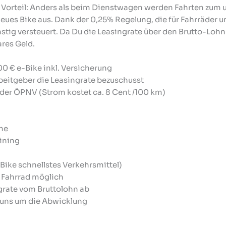
 Vorteil: Anders als beim Dienstwagen werden Fahrten zum u
ues Bike aus. Dank der 0,25% Regelung, die für Fahrräder und
stig versteuert. Da Du die Leasingrate über den Brutto-Lohn 
ares Geld.
00 € e-Bike inkl. Versicherung
beitgeber die Leasingrate bezuschusst
oder ÖPNV (Strom kostet ca. 8 Cent /100 km)
che
aining
-Bike schnellstes Verkehrsmittel)
r Fahrrad möglich
ngrate vom Bruttolohn ab
 uns um die Abwicklung