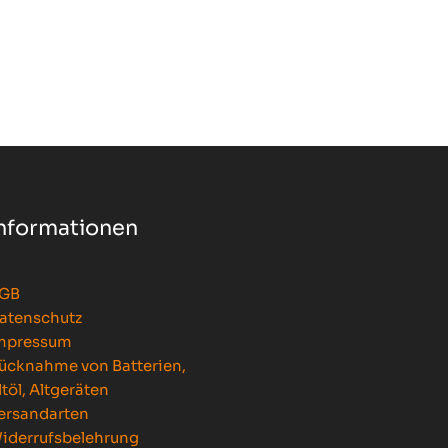
nformationen
GB
atenschutz
mpressum
ücknahme von Batterien,
ltöl, Altgeräten
ersandarten
iderrufsbelehrung