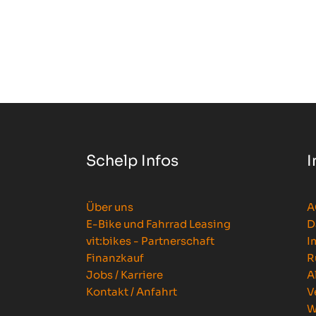
Schelp Infos
I
Über uns
A
E-Bike und Fahrrad Leasing
D
vit:bikes - Partnerschaft
I
Finanzkauf
R
Jobs / Karriere
A
Kontakt / Anfahrt
V
W