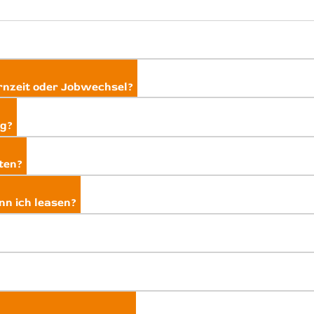
rnzeit oder Jobwechsel?
ag?
ten?
n ich leasen?