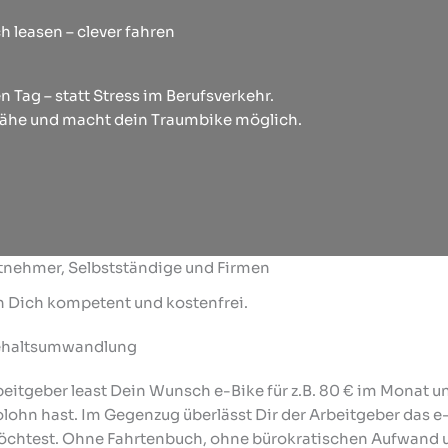
h leasen – clever fahren
n Tag – statt Stress im Berufsverkehr.
r Nähe und macht dein Traumbike möglich.
itnehmer, Selbstständige und Firmen
n Dich kompetent und kostenfrei.
Gehaltsumwandlung
beitgeber least Dein Wunsch e-Bike für z.B. 80 € im Monat 
olohn hast. Im Gegenzug überlässt Dir der Arbeitgeber das e
 möchtest. Ohne Fahrtenbuch, ohne bürokratischen Aufwand 