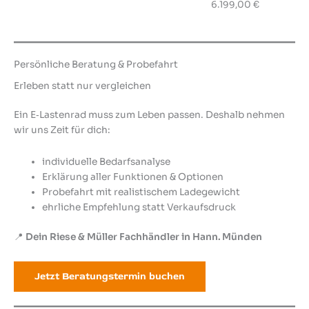
Ursprünglicher
Aktueller
6.199,00
€
Preis
Preis
war:
ist:
7.278,60 €
6.199,00 €.
Persönliche Beratung & Probefahrt
Erleben statt nur vergleichen
Ein E‑Lastenrad muss zum Leben passen. Deshalb nehmen
wir uns Zeit für dich:
individuelle Bedarfsanalyse
Erklärung aller Funktionen & Optionen
Probefahrt mit realistischem Ladegewicht
ehrliche Empfehlung statt Verkaufsdruck
📍
Dein Riese & Müller Fachhändler in Hann. Münden
Jetzt Beratungstermin buchen