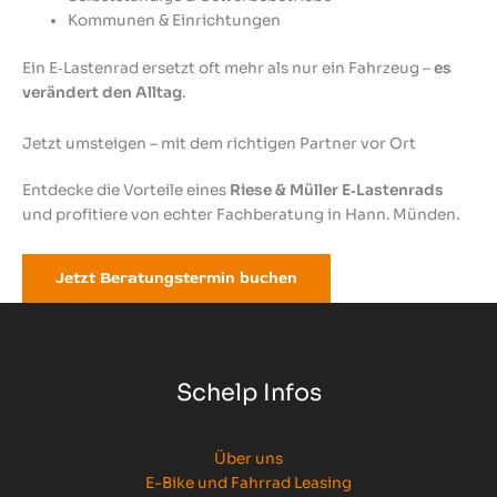
Kommunen & Einrichtungen
Ein E‑Lastenrad ersetzt oft mehr als nur ein Fahrzeug –
es
verändert den Alltag
.
Jetzt umsteigen – mit dem richtigen Partner vor Ort
Entdecke die Vorteile eines
Riese & Müller E‑Lastenrads
und profitiere von echter Fachberatung in Hann. Münden.
Jetzt Beratungstermin buchen
Schelp Infos
Über uns
E-Bike und Fahrrad Leasing