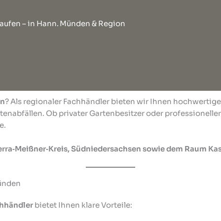
kaufen – in Hann. Münden & Region
en
? Als regionaler Fachhändler bieten wir Ihnen hochwertig
tenabfällen. Ob privater Gartenbesitzer oder professionelle
e.
rra‑Meißner‑Kreis, Südniedersachsen sowie dem Raum Kas
Münden
chhändler
bietet Ihnen klare Vorteile: