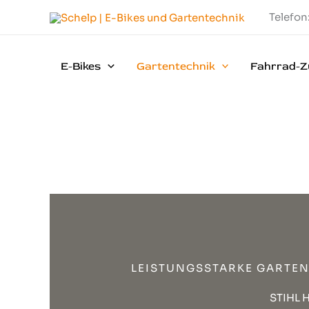
Zum
Telefon
Inhalt
springen
E-Bikes
Gartentechnik
Fahrrad-Z
LEISTUNGSSTARKE GARTEN
STIHL H