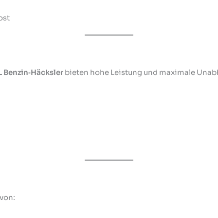
ost
L Benzin‑Häcksler
bieten hohe Leistung und maximale Unabh
 von: