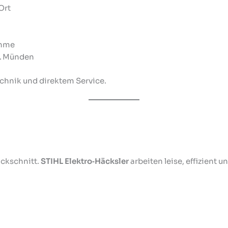
Ort
ahme
n. Münden
Technik und direktem Service.
ückschnitt.
STIHL Elektro‑Häcksler
arbeiten leise, effizient 