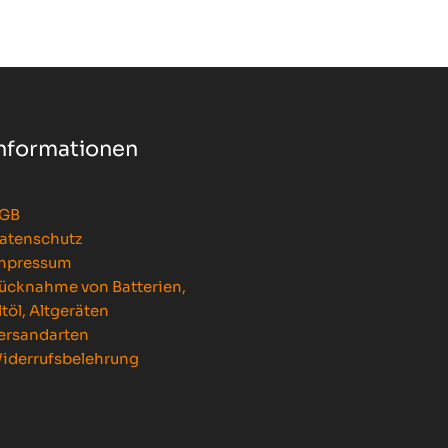
nformationen
GB
atenschutz
mpressum
ücknahme von Batterien,
ltöl, Altgeräten
ersandarten
iderrufsbelehrung