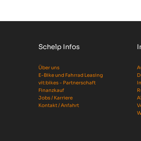
Schelp Infos
I
Über uns
A
E-Bike und Fahrrad Leasing
D
vit:bikes - Partnerschaft
I
Finanzkauf
R
Jobs / Karriere
A
Kontakt / Anfahrt
V
W