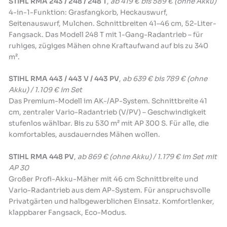
STIHL RMA 243 / 248 / 248 T
,
ab 419 € bis 589 € (ohne Akku)
4-in-1-Funktion: Grasfangkorb, Heckauswurf,
Seitenauswurf, Mulchen. Schnittbreiten 41–46 cm, 52-Liter-
Fangsack. Das Modell 248 T mit 1-Gang-Radantrieb – für
ruhiges, zügiges Mähen ohne Kraftaufwand auf bis zu 340
m².
STIHL RMA 443 / 443 V / 443 PV
,
ab 639 € bis 789 € (ohne
Akku) / 1.109 € im Set
Das Premium-Modell im AK-/AP-System. Schnittbreite 41
cm, zentraler Vario-Radantrieb (V/PV) – Geschwindigkeit
stufenlos wählbar. Bis zu 530 m² mit AP 300 S. Für alle, die
komfortables, ausdauerndes Mähen wollen.
STIHL RMA 448 PV
,
ab 869 € (ohne Akku) / 1.179 € im Set mit
AP 30
Großer Profi-Akku-Mäher mit 46 cm Schnittbreite und
Vario-Radantrieb aus dem AP-System. Für anspruchsvolle
Privatgärten und halbgewerblichen Einsatz. Komfortlenker,
klappbarer Fangsack, Eco-Modus.