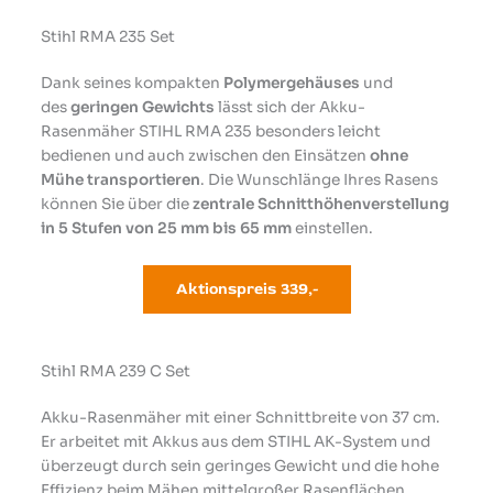
Stihl RMA 235 Set
Dank seines kompakten
Polymergehäuses
und
des
geringen Gewichts
lässt sich der Akku-
Rasenmäher STIHL RMA 235 besonders leicht
bedienen und auch zwischen den Einsätzen
ohne
Mühe transportieren
. Die Wunschlänge Ihres Rasens
können Sie über die
zentrale Schnitthöhenverstellung
in 5 Stufen von 25 mm bis 65 mm
einstellen.
Aktionspreis 33
9,-
Stihl RMA 239 C Set
Akku-Rasenmäher mit einer Schnittbreite von 37 cm.
Er arbeitet mit Akkus aus dem STIHL AK-System und
überzeugt durch sein geringes Gewicht und die hohe
Effizienz beim Mähen mittelgroßer Rasenflächen.