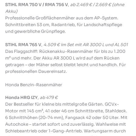
STIHL RMA 750 V / RMA 756 V
,
ab 2.469 € / 2.669 € (ohne
Akku)
Professionelle Großflächenmäher aus dem AP-System.
Schnittbreiten 53 cm, Radantrieb, für Landschaftspflege
und gewerbliche Grünpflege.
STIHL RMA 765 V
,
4.509 € im Set mit AR 3000 L und AL 501
Das Flaggschiff: Rückenakku-Rasenmäher für bis zu 1.200
m² und mehr. Der Akku AR 3000 L wird auf dem Rücken
getragen – der Mäher selbst bleibt leicht und handlich. Für
professionellen Dauereinsatz.
Honda Benzin-Rasenmäher
Honda HRG IZY
,
ab 479 €
Der Bestseller für kleine bis mittelgroße Gärten. GCVx-
Motor mit 145 cm³, 41 oder 46 cm Schnittbreite, Stahldeck.
6 Schnitthöhen (20–74 mm), Fangsack 42 oder 50 Liter. Mit
Autochoke – startet sofort und zuverlässig. Wahlweise mit
Schiebeantrieb oder 1-Gang-Antrieb. Wartungsarm durch