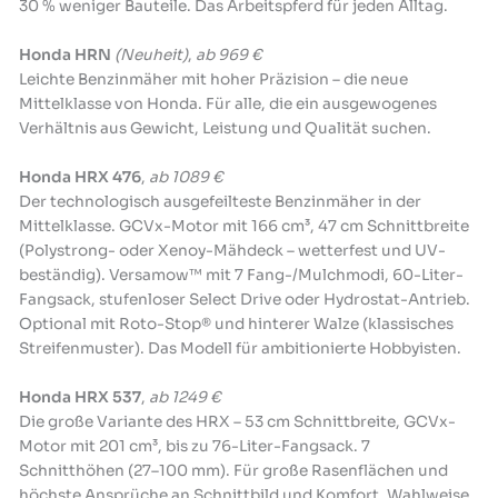
30 % weniger Bauteile. Das Arbeitspferd für jeden Alltag.
Honda HRN
(Neuheit)
,
ab 969 €
Leichte Benzinmäher mit hoher Präzision – die neue
Mittelklasse von Honda. Für alle, die ein ausgewogenes
Verhältnis aus Gewicht, Leistung und Qualität suchen.
Honda HRX 476
,
ab 1089 €
Der technologisch ausgefeilteste Benzinmäher in der
Mittelklasse. GCVx-Motor mit 166 cm³, 47 cm Schnittbreite
(Polystrong- oder Xenoy-Mähdeck – wetterfest und UV-
beständig). Versamow™ mit 7 Fang-/Mulchmodi, 60-Liter-
Fangsack, stufenloser Select Drive oder Hydrostat-Antrieb.
Optional mit Roto-Stop® und hinterer Walze (klassisches
Streifenmuster). Das Modell für ambitionierte Hobbyisten.
Honda HRX 537
,
ab 1249 €
Die große Variante des HRX – 53 cm Schnittbreite, GCVx-
Motor mit 201 cm³, bis zu 76-Liter-Fangsack. 7
Schnitthöhen (27–100 mm). Für große Rasenflächen und
höchste Ansprüche an Schnittbild und Komfort. Wahlweise