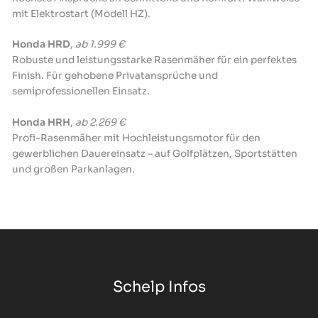
mit Elektrostart (Modell HZ).
Honda HRD
,
ab 1.999 €
Robuste und leistungsstarke Rasenmäher für ein perfektes
Finish. Für gehobene Privatansprüche und
semiprofessionellen Einsatz.
Honda HRH
,
ab 2.269 €
Profi-Rasenmäher mit Hochleistungsmotor für den
gewerblichen Dauereinsatz – auf Golfplätzen, Sportstätten
und großen Parkanlagen.
Schelp Infos