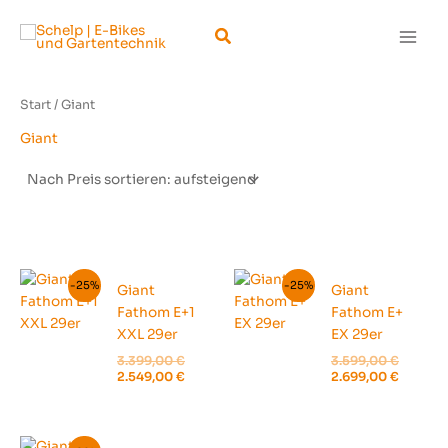
Zum
Suchen
Inhalt
springen
Start
/ Giant
Giant
-25%
-25%
Giant
Giant
Fathom E+1
Fathom E+
XXL 29er
EX 29er
Ursprünglicher
Ursprün
3.399,00
€
3.599,00
€
Preis
Aktueller
Preis
Aktuell
2.549,00
€
2.699,00
€
war:
Preis
war:
Preis
3.399,00 €
ist:
3.599,0
ist:
2.549,00 €.
2.699,0