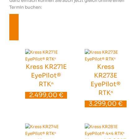
Ganz einfach können Sie auch jetzt gleich online einen
Termin buchen:
Jetzt Beratungstermin buchen
Kress KR271E
Kress
EyePilot®
KR273E
RTKⁿ
EyePilot®
RTKⁿ
2.499,00
€
3.299,00
€