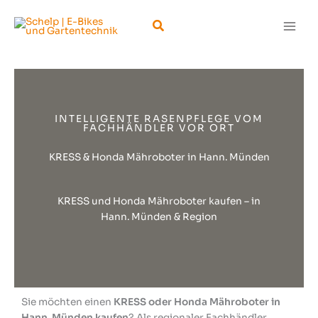
Zum
Suchen
Inhalt
springen
INTELLIGENTE RASENPFLEGE VOM
FACHHÄNDLER VOR ORT
KRESS & Honda Mähroboter in Hann. Münden
KRESS und Honda Mähroboter kaufen – in
Hann. Münden & Region
Sie möchten einen
KRESS oder Honda Mähroboter in
Hann. Münden kaufen
? Als regionaler Fachhändler