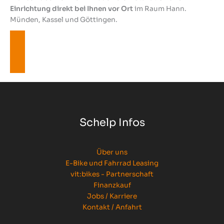
Einrichtung direkt bei Ihnen vor Ort
im Raum Hann.
Münden, Kassel und Göttingen.
Jetzt Beratungstermin buchen
Schelp Infos
Über uns
E-Bike und Fahrrad Leasing
vit:bikes - Partnerschaft
Finanzkauf
Jobs / Karriere
Kontakt / Anfahrt