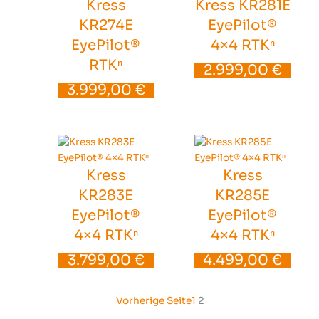
Kress
Kress KR281E
KR274E
EyePilot®
EyePilot®
4×4 RTKⁿ
RTKⁿ
2.999,00
€
3.999,00
€
Kress
Kress
KR283E
KR285E
EyePilot®
EyePilot®
4×4 RTKⁿ
4×4 RTKⁿ
3.799,00
€
4.499,00
€
Vorherige Seite
1
2