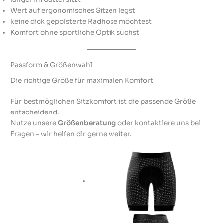
Wert auf ergonomisches Sitzen legst
keine dick gepolsterte Radhose möchtest
Komfort ohne sportliche Optik suchst
Passform & Größenwahl
Die richtige Größe für maximalen Komfort
Für bestmöglichen Sitzkomfort ist die passende Größe
entscheidend.
Nutze unsere
Größenberatung
oder kontaktiere uns bei
Fragen – wir helfen dir gerne weiter.