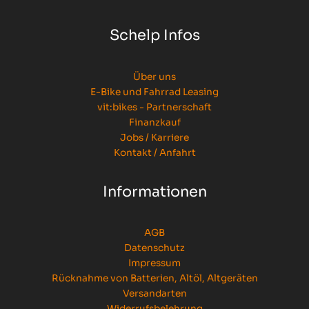
t
O
Schelp Infos
n
e
1
Über uns
0
E-Bike und Fahrrad Leasing
M
vit:bikes - Partnerschaft
e
Finanzkauf
n
Jobs / Karriere
g
Kontakt / Anfahrt
e
Informationen
AGB
Datenschutz
Impressum
Rücknahme von Batterien, Altöl, Altgeräten
Versandarten
Widerrufsbelehrung