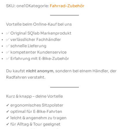
b
T
SKU:
one10
Kategorie:
Fahrrad-Zubehör
S
h
o
Vorteile beim Online‑Kauf bei uns
r
t
✅ Original SQlab Markenprodukt
O
✅ verlässlicher Fachhändler
n
✅ schnelle Lieferung
e
✅ kompetenter Kundenservice
1
✅ Erfahrung mit E‑Bike‑Zubehör
0
M
Du kaufst
nicht anonym
, sondern bei einem Händler, der
e
Radfahren versteht.
n
g
e
Kurz & knapp – deine Vorteile
✔ ergonomisches Sitzpolster
✔ optimal für E‑Bike‑Fahrten
✔ leicht & angenehm zu tragen
✔ für Alltag & Tour geeignet