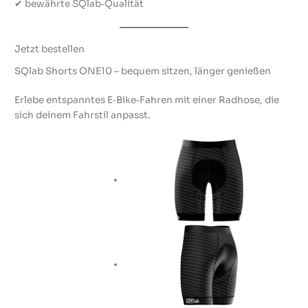
✔ bewährte SQlab‑Qualität
Jetzt bestellen
SQlab Shorts ONE10 – bequem sitzen, länger genießen
Erlebe entspanntes E‑Bike‑Fahren mit einer Radhose, die
sich deinem Fahrstil anpasst.