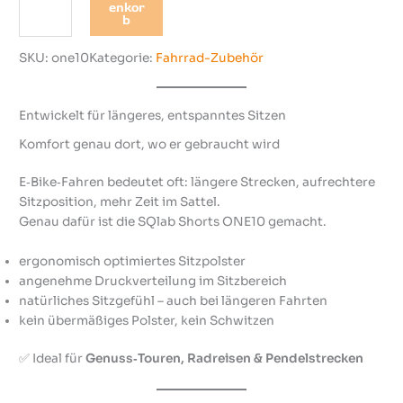
L
enkor
B
b
a
O
b
T
SKU:
one10
Kategorie:
Fahrrad-Zubehör
S
h
o
Entwickelt für längeres, entspanntes Sitzen
r
t
Komfort genau dort, wo er gebraucht wird
O
n
E‑Bike‑Fahren bedeutet oft: längere Strecken, aufrechtere
e
Sitzposition, mehr Zeit im Sattel.
1
Genau dafür ist die SQlab Shorts ONE10 gemacht.
0
M
ergonomisch optimiertes Sitzpolster
e
angenehme Druckverteilung im Sitzbereich
n
natürliches Sitzgefühl – auch bei längeren Fahrten
g
kein übermäßiges Polster, kein Schwitzen
e
✅ Ideal für
Genuss‑Touren, Radreisen & Pendelstrecken