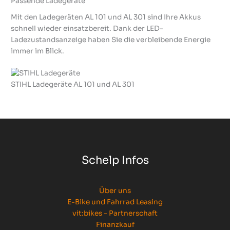
Passende Ladegeräte
Mit den Ladegeräten AL 101 und AL 301 sind Ihre Akkus
schnell wieder einsatzbereit. Dank der LED-
Ladezustandsanzeige haben Sie die verbleibende Energie
immer im Blick.
STIHL Ladegeräte AL 101 und AL 301
Schelp Infos
Über uns
E-Bike und Fahrrad Leasing
vit:bikes - Partnerschaft
Finanzkauf