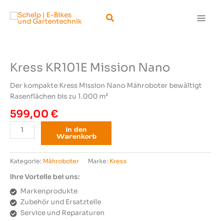
Zum
Suchen
Inhalt
springen
Kress KR101E Mission Nano
Der kompakte Kress Mission Nano Mähroboter bewältigt
Rasenflächen bis zu 1.000 m²
599,00
€
Kress
In den
Warenkorb
KR101E
Mission
Nano
Kategorie:
Mähroboter
Marke:
Kress
Menge
Ihre Vorteile bei uns:
Markenprodukte
Zubehör und Ersatzteile
Service und Reparaturen