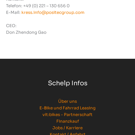
Telefon: +49 (0) 221 – 130 656 0
E-Mail:
kress.info@positecgroup.com
CEO:
Don Zhendong Gao
Schelp Infos
Über uns
E-Bike und Fahrrad Leasing
vit:bikes - Partnerschaft
Finanzkauf
Jobs / Karriere
Kontakt / Anfahrt