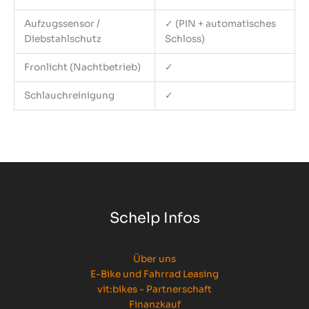
Aufzugssensor /
✓ (PIN + automatisches
Diebstahlschutz
Schloss)
Fronlicht (Nachtbetrieb)
✓
Schlauchreinigung
✓
Schelp Infos
Über uns
E-Bike und Fahrrad Leasing
vit:bikes - Partnerschaft
Finanzkauf