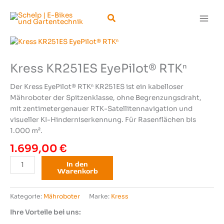
Zum
Suchen
Inhalt
springen
Kress KR251ES EyePilot® RTKⁿ
Der Kress EyePilot® RTKⁿ KR251ES ist ein kabelloser
Mähroboter der Spitzenklasse, ohne Begrenzungsdraht,
mit zentimetergenauer RTK-Satellitennavigation und
visueller KI-Hinderniserkennung. Für Rasenflächen bis
1.000 m².
1.699,00
€
Kress
In den
Warenkorb
KR251ES
EyePilot®
RTKⁿ
Kategorie:
Mähroboter
Marke:
Kress
Menge
Ihre Vorteile bei uns: