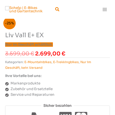
Zum
Suchen
Inhalt
springen
-25%
Liv Vall E+ EX
Nur im Geschäft erhältlich.
Ursprünglicher
Aktueller
3.599,00
€
2.699,00
€
Preis
Preis
Kategorien:
E-Mountainbikes
,
E-Trekkingbikes
,
Nur im
war:
ist:
Geschäft, kein Versand
3.599,00 €
2.699,00 €.
Ihre Vorteile bei uns:
Markenprodukte
Zubehör und Ersatzteile
Service und Reparaturen
Sicher bezahlen