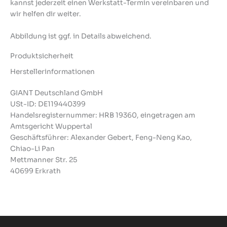
kannst jederzeit einen Werkstatt-Termin vereinbaren und
wir helfen dir weiter.
Abbildung ist ggf. in Details abweichend.
Produktsicherheit
Herstellerinformationen
GIANT Deutschland GmbH
USt-ID: DE119440399
Handelsregisternummer: HRB 19360, eingetragen am
Amtsgericht Wuppertal
Geschäftsführer: Alexander Gebert, Feng-Neng Kao,
Chiao-Li Pan
Mettmanner Str. 25
40699 Erkrath