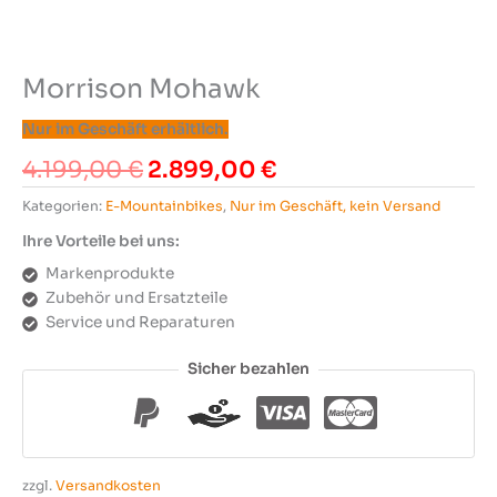
Morrison Mohawk
Nur im Geschäft erhältlich.
Ursprünglicher
Aktueller
4.199,00
€
2.899,00
€
Preis
Preis
Kategorien:
E-Mountainbikes
,
Nur im Geschäft, kein Versand
war:
ist:
4.199,00 €
2.899,00 €.
Ihre Vorteile bei uns:
Markenprodukte
Zubehör und Ersatzteile
Service und Reparaturen
Sicher bezahlen
zzgl.
Versandkosten