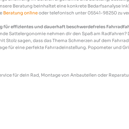
Unsere Beratung beinhaltet eine konkrete Bedarfsanalyse in
se
Beratung online
oder telefonisch unter 05541-98250 zu ve
ung für effizientes und dauerhaft beschwerdefreies Fahrradfa
ende Sattelergonomie nehmen dir den Spaß am Radfahren? Da
t Stolz sagen, dass das Thema Schmerzen auf dem Fahrrad 
age für eine perfekte Fahrradeinstellung. Popometer und Gr
 Service für dein Rad, Montage von Anbauteilen oder Reparat