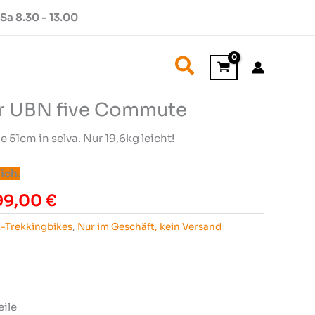
Sa 8.30 - 13.00
Suchen
er UBN five Commute
51cm in selva. Nur 19,6kg leicht!
ich.
prünglicher
Aktueller
99,00
€
s
Preis
E-Trekkingbikes
,
Nur im Geschäft, kein Versand
:
ist:
99,00 €
3.999,00 €.
eile