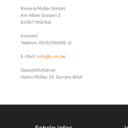
Riese & Müller GmbH
Am Alten Graben 2
64367 Mühltal
Kontakt
Telefon: 06151/36686-0
E-Mail:
info@r-m.de
Geschäftsführer
Heiko Müller, Dr. Sandra Wolf
Schelp Infos
I