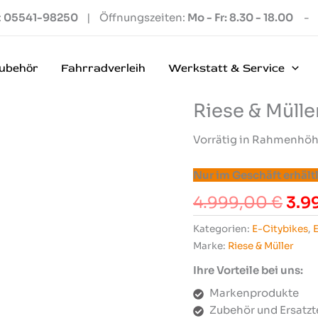
:
05541-98250
| Öffnungszeiten:
Mo - Fr: 8.30 - 18.00
-
ubehör
Fahrradverleih
Werkstatt & Service
Riese & Müll
Vorrätig in Rahmenhöhe 
Nur im Geschäft erhältl
Urs
4.999,00
€
3.9
Prei
Kategorien:
E-Citybikes
,
war
Marke:
Riese & Müller
4.9
Ihre Vorteile bei uns:
Markenprodukte
Zubehör und Ersatzt