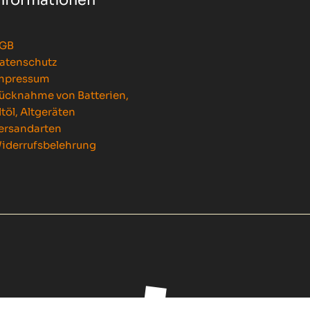
GB
atenschutz
mpressum
ücknahme von Batterien,
ltöl, Altgeräten
ersandarten
iderrufsbelehrung