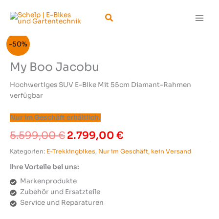
Zum
Suchen
Inhalt
springen
-50%
My Boo Jacobu
Hochwertiges SUV E-Bike Mit 55cm Diamant-Rahmen
verfügbar
Nur im Geschäft erhältlich.
Ursprünglicher
Aktueller
5.599,00
€
2.799,00
€
Preis
Preis
Kategorien:
E-Trekkingbikes
,
Nur im Geschäft, kein Versand
war:
ist:
5.599,00 €
2.799,00 €.
Ihre Vorteile bei uns:
Markenprodukte
Zubehör und Ersatzteile
Service und Reparaturen