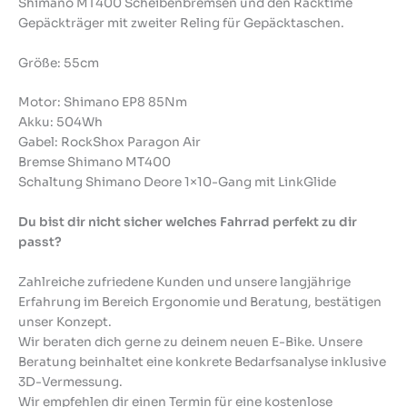
Shimano MT400 Scheiben­bremsen und den Racktime
Gepäck­träger mit zweiter Reling für Gepäcktaschen.
Größe: 55cm
Motor: Shimano EP8 85Nm
Akku: 504Wh
Gabel: RockShox Paragon Air
Bremse Shimano MT400
Schaltung Shimano Deore 1×10-Gang mit LinkGlide
Du bist dir nicht sicher welches Fahrrad perfekt zu dir
passt?
Zahlreiche zufriedene Kunden und unsere langjährige
Erfahrung im Bereich Ergonomie und Beratung, bestätigen
unser Konzept.
Wir beraten dich gerne zu deinem neuen E-Bike. Unsere
Beratung beinhaltet eine konkrete Bedarfsanalyse inklusive
3D-Vermessung.
Wir empfehlen dir einen Termin für eine kostenlose