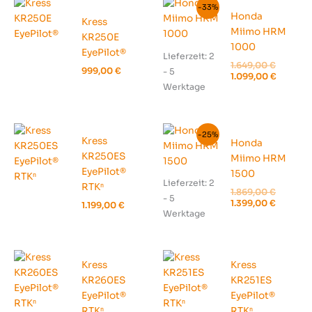
-33%
Honda
Kress
Miimo HRM
KR250E
1000
EyePilot®
Lieferzeit:
2
Ursprün
1.649,00
€
999,00
€
- 5
Preis
Aktuell
1.099,00
€
war:
Preis
Werktage
1.649,00
ist:
1.099,00
-25%
Kress
Honda
KR250ES
Miimo HRM
EyePilot®
1500
Lieferzeit:
2
RTKⁿ
Ursprün
1.869,00
€
- 5
Preis
Aktuell
1.399,00
€
1.199,00
€
war:
Preis
Werktage
1.869,00
ist:
1.399,00
Kress
Kress
KR260ES
KR251ES
EyePilot®
EyePilot®
RTKⁿ
RTKⁿ