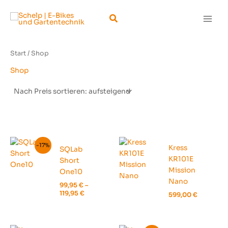
Zum
Suchen
Inhalt
springen
Start
/ Shop
Shop
-17%
Kress
SQLab
KR101E
Short
Mission
One10
Nano
99,95
€
–
119,95
€
599,00
€